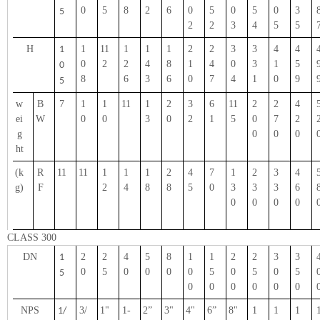
0
5
8
2
6
0
5
0
5
0
3
5
2
2
3
4
5
5
H
1
11
1
1
1
2
2
3
3
4
4
1
0
2
2
4
8
1
4
0
3
1
5
0
8
6
3
6
0
7
4
1
0
9
5
w
B
7
1
1
11
1
2
3
6
11
2
2
4
ei
W
0
0
3
0
2
1
5
0
7
2
g
0
0
0
ht
(k
R
11
11
1
1
1
2
4
7
1
2
3
4
g)
F
2
4
8
8
5
0
3
3
3
6
0
0
0
0
CLASS 300
DN
2
2
4
5
8
1
1
2
2
3
3
1
0
5
0
0
0
0
5
0
5
0
5
5
0
0
0
0
0
0
NPS
3/
1"
1
-
2
”
3"
4"
6
”
8"
1
1
1
1/