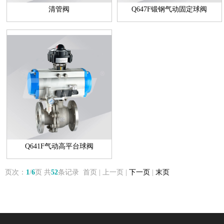
清管阀
Q647F锻钢气动固定球阀
Q641F气动高平台球阀
页次：
1
/
6
页 共
52
条记录 首页 | 上一页 |
下一页
|
末页