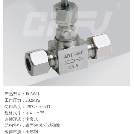
产品型号：J91W/H
工作压力：≤32MPa
使用温度：-29℃～+350℃
规格尺寸：￠4～￠25
连接形式：卡套式
结构特征：锥面密封,活动阀瓣
阀体材质：不锈钢