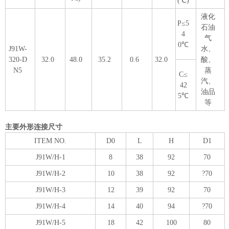
(℃)
液化
P≤5
石油
4
气
0℃
J91W-
水、
320-D
32.0
48.0
35.2
0.6
32.0
酸、
N5
蒸
C≤
汽、
42
油品
5℃
等
主要外形连接尺寸
ITEM NO.
D0
L
H
D1
J91W/H-1
8
38
92
70
J91W/H-2
10
38
92
?70
J91W/H-3
12
39
92
70
J91W/H-4
14
40
94
?70
J91W/H-5
18
42
100
80