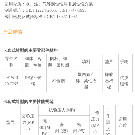
适用介质：水、油、气等腐蚀性与非腐蚀性介质
制造标准：GB/T12224-2005、JB/T7747-1995
阀门检测及试验标准：GB/T13927-1992
产品详情
卡套式针型阀主要零部件材料
零件名
阀体、阀
阀杆、阀
填料
垫片
手轮
称
盖、螺栓
瓣、密封圈
聚四氟乙
橡胶
J91W-3
铬镍不锈
优质
不锈钢
稀、柔性石
石棉
20-DN5
钢
碳钢
墨
板
卡套式针型阀主要性能规范
工
试验压力(MPa)
工作
公称压
作
压力
适用
壳
型号
力(MP
温
密
密
(MP
介质
体 (M
a)
度
封 (液)
封 (气)
a)
Pa)