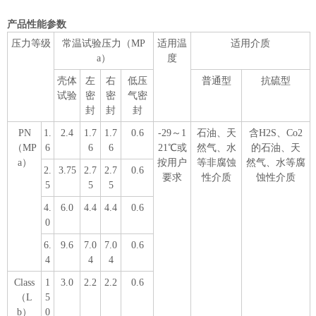
产品性能参数
压力等级
常温试验压力（MP
适用温
适用介质
a）
度
壳体
左
右
低压
普通型
抗硫型
试验
密
密
气密
封
封
封
PN
1.
2.4
1.7
1.7
0.6
-29～1
石油、天
含H2S、Co2
（MP
6
6
6
21℃或
然气、水
的石油、天
a）
按用户
等非腐蚀
然气、水等腐
2.
3.75
2.7
2.7
0.6
要求
性介质
蚀性介质
5
5
5
4.
6.0
4.4
4.4
0.6
0
6.
9.6
7.0
7.0
0.6
4
4
4
Class
1
3.0
2.2
2.2
0.6
（L
5
b）
0