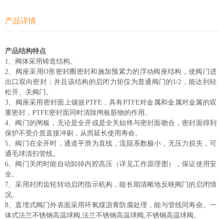
产品详情
产品结构特点
1、阀体采用铸造结构。
2、阀座采用O形密封圈密封和施加预紧力的浮动阀座结构，使阀门进
出口双向密封；并且该结构的启闭力矩仅为普通阀门的1/2，能达到轻
松开、关阀门。
3、阀座采用密封面上镶嵌PTFE，具有PTFE对金属和金属对金属的双
重密封，PTFE密封面同时清除闸板脏物的作用。
4、阀门的闸板，无论是全开或是全关始终与密封面吻合，密封面得到
保护不受介质直接冲刷，从而延长使用寿命。
5、阀门在全开时，通道平滑为直线，流阻系数极小，无压力损失，可
通毛球清扫管线。
6、阀门关闭时能自动卸掉内腔高压（详见工作原理图），保证使用安
全。
7、采用封闭齿轮转动启闭指示机构，能长期清晰地反映阀门的启闭情
况。
8、直埋式阀门外表面采用环氧煤沥青防腐处理，能与管线同寿命。一
体式法兰不锈钢高温球阀,法兰不锈钢高温球阀,不锈钢高温球阀。