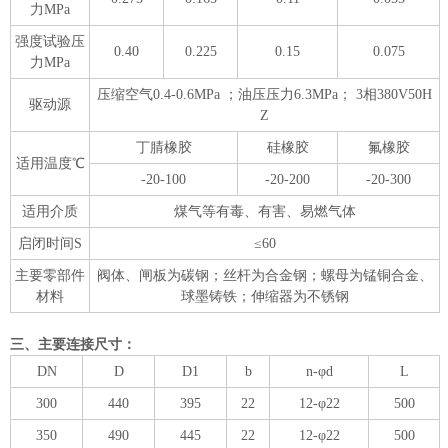
力MPa
强度试验压
0.40
0.225
0.15
0.075
力MPa
压缩空气0.4-0.6MPa ；油压压力6.3MPa； 3相380V50H
驱动源
Z
丁腈橡胶
硅橡胶
氟橡胶
适用温度℃
-20-100
-20-200
-20-300
适用介质
煤气等有毒、有害、易燃气体
启闭时间S
≤60
主要零部件
阀体、闸板为碳钢；丝杆为合金钢；螺母为锰铜合金、
材料
球墨铸铁；伸缩器为不锈钢
三、主要连接尺寸：
DN
D
D1
b
n-φd
L
300
440
395
22
12-φ22
500
350
490
445
22
12-φ22
500