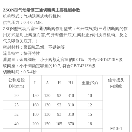
ZSQN型气动活塞三通切断阀主要性能参数
机构型式：气动活塞式执行机构
供气压力：0.4-0.7MPa
ZSQN型气动活塞三通切断阀作用型式：气开或气关(三通切断阀的作
用方式是对上阀座而言,气开即侧开底关,阀配正作用执行机构。反之
气关即侧关底开。)
密封材料：聚四氟乙烯、不锈钢等
流量特性：快开特性
泄漏量：金属阀座：小于阀额定容量的0.01%，符合GB/T4213IV级
软阀座：小于阀额定容量的10-7, 符合GB/T4213V级
切断时间：0.5-4秒
公称通径
信号接头
L
A
H
H1
重量(Kg)
DN(mm)
内螺纹
20
150
130
92
310
10
25
160
130
92
310
12
32
180
130
93
310
15
40
200
150
105
370
18
M10×1