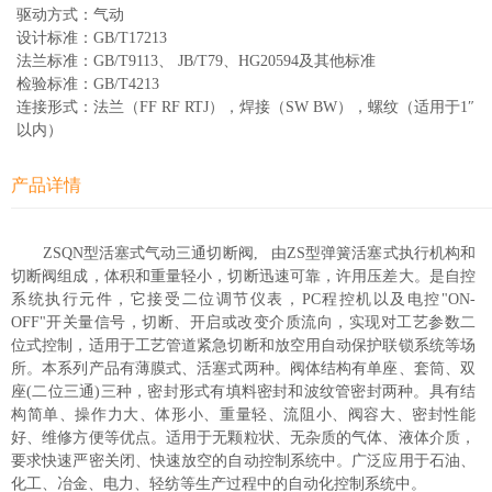
驱动方式：气动
设计标准：GB/T17213
法兰标准：GB/T9113、 JB/T79、HG20594及其他标准
检验标准：GB/T4213
连接形式：法兰（FF RF RTJ），焊接（SW BW），螺纹（适用于1″
以内）
产品详情
ZSQN型活塞式气动三通切断阀, 由ZS型弹簧活塞式执行机构和
切断阀组成，体积和重量轻小，切断迅速可靠，许用压差大。是自控
系统执行元件，它接受二位调节仪表，PC程控机以及电控"ON-
OFF"开关量信号，切断、开启或改变介质流向，实现对工艺参数二
位式控制，适用于工艺管道紧急切断和放空用自动保护联锁系统等场
所。本系列产品有薄膜式、活塞式两种。阀体结构有单座、套筒、双
座(二位三通)三种，密封形式有填料密封和波纹管密封两种。具有结
构简单、操作力大、体形小、重量轻、流阻小、阀容大、密封性能
好、维修方便等优点。适用于无颗粒状、无杂质的气体、液体介质，
要求快速严密关闭、快速放空的自动控制系统中。广泛应用于石油、
化工、冶金、电力、轻纺等生产过程中的自动化控制系统中。