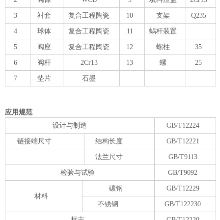
3
衬套
复合工程陶瓷
10
支架
Q235
4
球体
复合工程陶瓷
11
蜗杆装置
5
阀座
复合工程陶瓷
12
螺柱
35
6
阀杆
2Cr13
13
螺
25
7
垫片
石墨
应用规范
设计与制造
GB/T12224
链接端尺寸
结构长度
GB/T12221
法兰尺寸
GB/T9113
检验与试验
GB/T9092
碳钢
GB/T12229
材料
不锈钢
GB/T122230
标志
GB/T12220