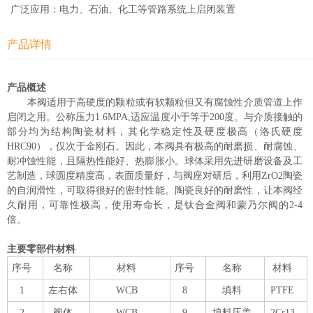
广泛应用：电力、石油、化工等管路系统上启闭装置
产品详情
产品概述
本阀适用于高硬度的颗粒或有软颗粒但又有腐蚀性介质管道上作
启闭之用。公称压力1.6MPA,适应温度小于等于200度。与介质接触的
部分均为结构陶瓷材料，其化学稳定性及硬度极高（洛氏硬度
HRC90），仅次于金刚石。因此，本阀具有极高的耐磨损、耐腐蚀、
耐冲蚀性能，且隔热性能好、热膨胀小。球体采用先进研磨设备及工
艺制造，球圆度精度高，表面质量好，与阀座对研后，利用ZrO2陶瓷
的自润滑性，可取得很好的密封性能。陶瓷良好的耐磨性，让本阀经
久耐用，可靠性极高，使用寿命长，是钛合金阀和蒙乃尔阀的2-4
倍。
主要零部件材料
序号
名称
材料
序号
名称
材料
1
左右体
WCB
8
填料
PTFE
2
阀体
WCB
9
填料压盖
2Cr13