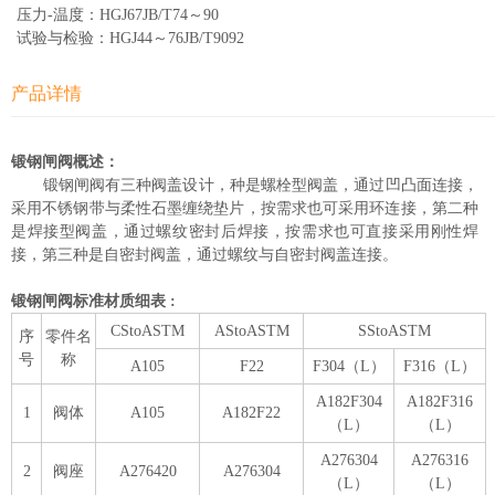
压力-温度：HGJ67JB/T74～90
试验与检验：HGJ44～76JB/T9092
产品详情
锻钢闸阀概述：
锻钢闸阀有三种阀盖设计，种是螺栓型阀盖，通过凹凸面连接，
采用不锈钢带与柔性石墨缠绕垫片，按需求也可采用环连接，第二种
是焊接型阀盖，通过螺纹密封后焊接，按需求也可直接采用刚性焊
接，第三种是自密封阀盖，通过螺纹与自密封阀盖连接。
锻钢闸阀标准材质细表 :
CStoASTM
AStoASTM
SStoASTM
序
零件名
号
称
A105
F22
F304（L）
F316（L）
A182F304
A182F316
1
阀体
A105
A182F22
（L）
（L）
A276304
A276316
2
阀座
A276420
A276304
（L）
（L）