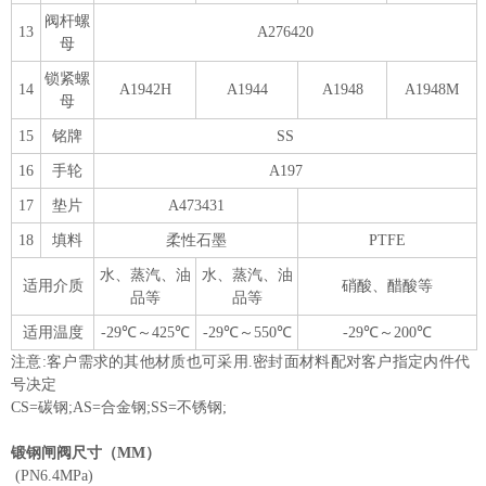
阀杆螺
13
A276420
母
锁紧螺
14
A1942H
A1944
A1948
A1948M
母
15
铭牌
SS
16
手轮
A197
17
垫片
A473431
18
填料
柔性石墨
PTFE
水、蒸汽、油
水、蒸汽、油
适用介质
硝酸、醋酸等
品等
品等
适用温度
-29℃～425℃
-29℃～550℃
-29℃～200℃
注意:客户需求的其他材质也可采用.密封面材料配对客户指定内件代
号决定
CS=碳钢;AS=合金钢;SS=不锈钢;
锻钢闸阀
尺寸（MM）
(PN6.4MPa)