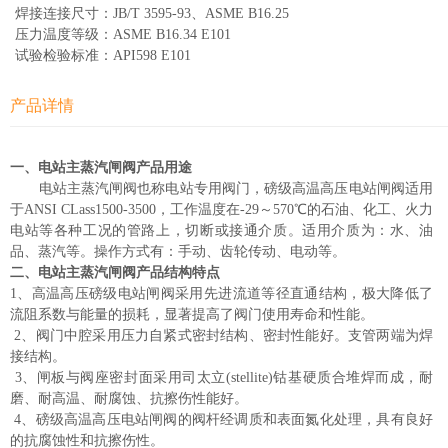
焊接连接尺寸：JB/T 3595-93、ASME B16.25
压力温度等级：ASME B16.34 E101
试验检验标准：API598 E101
产品详情
一、电站主蒸汽闸阀产品用途
电站主蒸汽闸阀也称电站专用阀门，磅级高温高压电站闸阀适用
于ANSI CLass1500-3500，工作温度在-29～570℃的石油、化工、火力
电站等各种工况的管路上，切断或接通介质。适用介质为：水、油
品、蒸汽等。操作方式有：手动、齿轮传动、电动等。
二、电站主蒸汽闸阀产品结构特点
1、高温高压磅级电站闸阀采用先进流道等径直通结构，极大降低了
流阻系数与能量的损耗，显著提高了阀门使用寿命和性能。
2、阀门中腔采用压力自紧式密封结构、密封性能好。支管两端为焊
接结构。
3、闸板与阀座密封面采用司太立(stellite)钴基硬质合堆焊而成，耐
磨、耐高温、耐腐蚀、抗擦伤性能好。
4、磅级高温高压电站闸阀的阀杆经调质和表面氮化处理，具有良好
的抗腐蚀性和抗擦伤性。