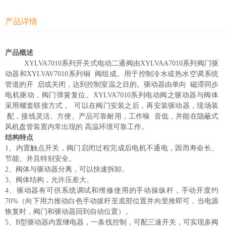
产品详情
产品概述
XYLVA7010系列开关式电动二通阀由XYLVAA7010系列阀门驱
动器和XYLVAV7010系列铜 阀组成。用于控制冷水或热水空调系统
管道的开 启或关闭，达到控制室温之目的。驱动器由单向 磁滞同步
电机驱动，阀门弹簧复位。XYLVA7010系列电动阀之驱动器与阀体
采用螺套联接方式， 可以在阀门安装之后，再安装驱动器，现场装
配，接线灵活、方便。产品可靠耐用，工作噪 音低，并能在隐蔽式
风机盘管装置内常出现的 高温环境可靠工作。
结构特点
1、内置触点开关，阀门启闭过程完成后电机不通电，因而寿命长、
节能、并且特别安全。
2、阀体与驱动器分离，可以快速拆卸。
3、阀体结构，允许压差大。
4、驱动器有可供系统调试和维修使用的手动操纵杆，手动开度约
70%（向下用力推动白色手动拔杆至底部位置并向里推即可，当电源
恢复时，阀门和驱动器回到自动位置）。
5、B型驱动器内置继电器，一条线控制，可配三速开关，可实现多阀