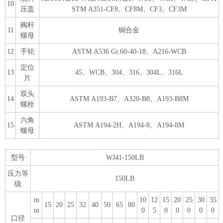
10
压盖
STM A351-CF8、CF8M、CF3、CF3M
阀杆
11
铜合金
螺母
12
手轮
ASTM A536 Gr.60-40-18、A216-WCB
定位
13
45、WCB、304、316、304L、316L
片
双头
14
ASTM A193-B7、A320-B8、A193-B8M
螺栓
六角
15
ASTM A194-2H、A194-8、A194-8M
螺母
型号
WJ41-150LB
压力等
150LB
级
m
10
12
15
20
25
30
35
15
20
25
32
40
50
65
80
m
0
5
0
0
0
0
0
口径