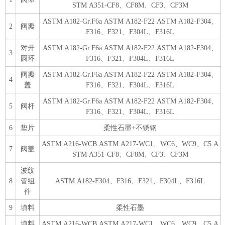
STM A351-CF8、CF8M、CF3、CF3M
ASTM A182-Gr.F6a ASTM A182-F22 ASTM A182-F304、
2
阀瓣
F316、F321、F304L、F316L
对开
ASTM A182-Gr.F6a ASTM A182-F22 ASTM A182-F304、
3
圆环
F316、F321、F304L、F316L
阀瓣
ASTM A182-Gr.F6a ASTM A182-F22 ASTM A182-F304、
4
盖
F316、F321、F304L、F316L
ASTM A182-Gr.F6a ASTM A182-F22 ASTM A182-F304、
5
阀杆
F316、F321、F304L、F316L
6
垫片
柔性石墨+不锈钢
ASTM A216-WCB ASTM A217-WC1、WC6、WC9、C5 A
7
阀盖
STM A351-CF8、CF8M、CF3、CF3M
波纹
8
管组
ASTM A182-F304、F316、F321、F304L、F316L
件
9
填料
柔性石墨
填料
ASTM A216-WCB ASTM A217-WC1、WC6、WC9、C5 A