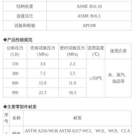
结构长度
ASME B16.10
连接法兰
ASME B16.5
试验和检验
API598
◆产品性能规范
公称压力
壳体试验压力
密封试验压力
适用温度
使用介质
（LB）
（MPa）
(MPa)
(℃)
150
3.0
2.2
300
7.5
5.5
水、蒸汽、
≤350℃
油品等
600
15.0
11.0
900
22.5
16.5
◆主要零部件材质
序
名称
材质
号
ASTM A216-WCB ASTM A217-WC1、WC6、WC9、C5 A
1
阀体