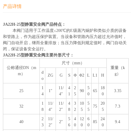
产品详情
JA22H-25型静重安全阀产品特点：
本阀门适用于工作温度≤200℃的E级蒸汽锅炉和类似介质的设备
和管路上，作为超压保护装置。当设备和管路内压力超过允许值时，
阀门自动开启，继而全量排放；当压力降低到规定值时，阀门自动关
闭，保证设备安全运行。
JA22H-25型静重安全阀主要外形尺寸：
尺寸（mm）
公称通径DN（m
重量（k
d
m）
g）
ZG
G
S
Φ
Φ2
L
L1
H
o
1
11/
4
2
5
18
25
1″
90
65
3.35
4
4″
1
5
0
0
1
11/
11/
4
3
10
5
20
32
75
7.3
8
4″
2″
8
2
5
5
5
2
11/
5
4
12
6
24
40
2″
85
9.4
3
2″
6
0
0
0
0