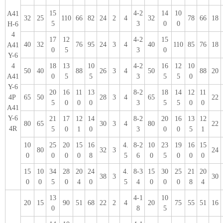
15
4-2
14
10
A41
32
25
110
66
82
24
2
4
32
78
66
18
5
3
0
0
H-6
4
17
12
4-2
15
40
32
76
95
24
3
4
40
110
85
76
18
A41
0
5
3
0
Y-6
4
18
13
10
4-2
16
12
10
50
40
88
26
3
4
50
88
20
A41
0
5
5
3
5
5
0
Y-6
20
16
11
13
8-2
18
14
12
11
4P
65
50
28
3
4
65
22
5
0
0
0
3
5
5
0
0
A41
Y-6
21
17
12
14
8-2
20
16
13
12
80
65
30
3
4
80
22
4R
5
0
1
0
3
0
0
5
1
10
25
20
15
16
4.
8-2
10
23
19
16
15
80
32
3
24
0
0
0
0
8
5
6
0
5
0
0
0
15
10
34
28
20
24
4.
8-3
15
30
25
21
20
38
3
30
0
0
5
0
4
0
5
4
0
0
0
8
4
13
4-1
10
20
15
90
51
68
22
2
4
20
75
55
51
16
0
8
5