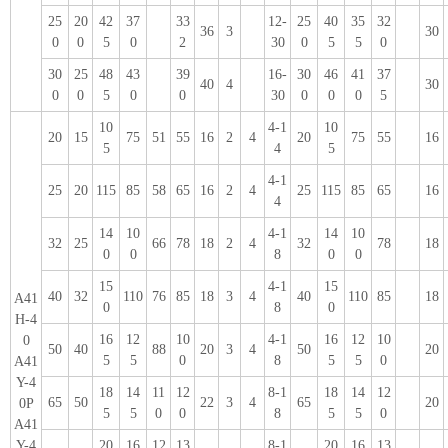
25
20
42
37
33
12-
25
40
35
32
36
3
30
0
0
5
0
2
30
0
5
5
0
30
25
48
43
39
16-
30
46
41
37
40
4
30
0
0
5
0
0
30
0
0
0
5
10
4-1
10
20
15
75
51
55
16
2
4
20
75
55
16
5
4
5
4-1
25
20
115
85
58
65
16
2
4
25
115
85
65
16
4
14
10
4-1
14
10
32
25
66
78
18
2
4
32
78
18
0
0
8
0
0
15
4-1
15
40
32
110
76
85
18
3
4
40
110
85
18
A41
0
8
0
H-4
16
12
10
4-1
16
12
10
0
50
40
88
20
3
4
50
20
5
5
0
8
5
5
0
A41
Y-4
18
14
11
12
8-1
18
14
12
65
50
22
3
4
65
20
0P
5
5
0
0
8
5
5
0
A41
Y-4
20
16
12
13
8-1
20
16
13