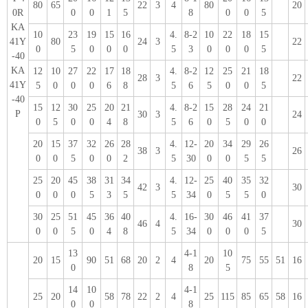
80
65
22
3
4
80
20
0R
0
0
1
5
8
0
0
5
KA
10
23
19
15
16
4.
8-2
10
22
18
15
41Y
80
24
3
22
0
5
0
0
0
5
3
0
0
0
5
-40
KA
12
10
27
22
17
18
4.
8-2
12
25
21
18
28
3
22
41Y
5
0
0
0
6
8
5
6
5
0
0
5
-40
15
12
30
25
20
21
4.
8-2
15
28
24
21
P
30
3
24
0
5
0
0
4
8
5
6
0
5
0
0
20
15
37
32
26
28
4.
12-
20
34
29
26
38
3
26
0
0
5
0
0
2
5
30
0
0
5
5
25
20
45
38
31
34
4.
12-
25
40
35
32
42
3
30
0
0
0
5
3
5
5
34
0
5
5
0
30
25
51
45
36
40
4.
16-
30
46
41
37
46
4
30
0
0
5
0
4
8
5
34
0
0
0
5
13
4-1
10
20
15
90
51
68
20
2
4
20
75
55
51
16
0
8
5
14
10
4-1
25
20
58
78
22
2
4
25
115
85
65
58
16
0
0
8