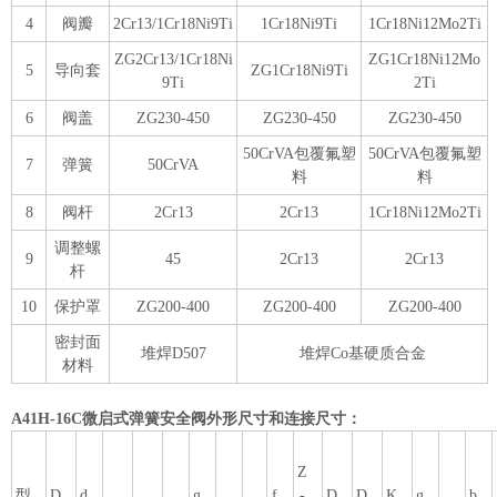
4
阀瓣
2Cr13/1Cr18Ni9Ti
1Cr18Ni9Ti
1Cr18Ni12Mo2Ti
ZG2Cr13/1Cr18Ni
ZG1Cr18Ni12Mo
5
导向套
ZG1Cr18Ni9Ti
9Ti
2Ti
6
阀盖
ZG230-450
ZG230-450
ZG230-450
50CrVA包覆氟塑
50CrVA包覆氟塑
7
弹簧
50CrVA
料
料
8
阀杆
2Cr13
2Cr13
1Cr18Ni12Mo2Ti
调整螺
9
45
2Cr13
2Cr13
杆
10
保护罩
ZG200-400
ZG200-400
ZG200-400
密封面
堆焊D507
堆焊Co基硬质合金
材料
A41H-16C微启式弹簧安全阀外形尺寸和连接尺寸：
Z
型
D
d
g
f
-
D
D
K
g
b