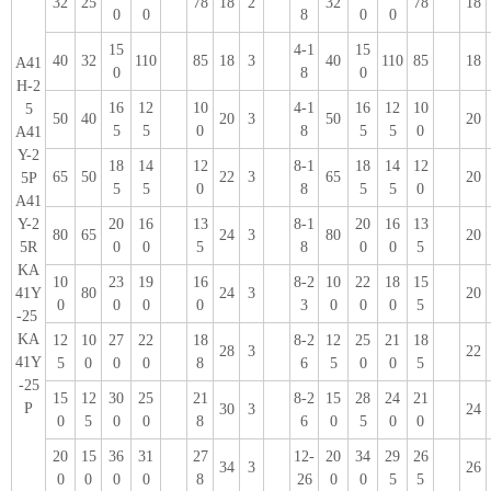
32
25
78
18
2
32
78
18
0
0
8
0
0
15
4-1
15
40
32
110
85
18
3
40
110
85
18
A41
0
8
0
H-2
16
12
10
4-1
16
12
10
5
50
40
20
3
50
20
5
5
0
8
5
5
0
A41
Y-2
18
14
12
8-1
18
14
12
65
50
22
3
65
20
5P
5
5
0
8
5
5
0
A41
Y-2
20
16
13
8-1
20
16
13
80
65
24
3
80
20
5R
0
0
5
8
0
0
5
KA
10
23
19
16
8-2
10
22
18
15
41Y
80
24
3
20
0
0
0
0
3
0
0
0
5
-25
KA
12
10
27
22
18
8-2
12
25
21
18
28
3
22
41Y
5
0
0
0
8
6
5
0
0
5
-25
15
12
30
25
21
8-2
15
28
24
21
P
30
3
24
0
5
0
0
8
6
0
5
0
0
20
15
36
31
27
12-
20
34
29
26
34
3
26
0
0
0
0
8
26
0
0
5
5