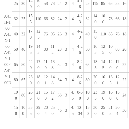
14
10
4-1
25
20
58
78
24
2
4
25
115
85
65
58
16
0
0
8
15
4-2
14
10
A41
32
25
110
66
82
24
2
4
32
78
66
18
5
3
0
0
H-1
00
17
12
4-2
15
40
32
76
95
26
3
4
40
110
85
76
18
A41
0
5
3
0
Y-1
00
19
14
11
4-2
16
12
10
50
40
88
28
3
4
50
88
20
A41
5
5
2
6
5
5
0
Y-1
22
17
11
13
8-2
18
14
12
11
00P
65
50
32
3
4
65
22
0
0
0
8
6
5
5
0
0
A41
Y-1
23
18
12
14
8-2
20
16
13
12
80
65
34
3
4
80
22
00R
0
0
1
8
6
0
0
5
1
10
26
21
15
17
4.
8-3
10
23
19
16
15
80
38
3
24
0
5
0
0
2
5
0
0
5
0
0
0
15
10
35
29
20
25
4.
12-
15
30
25
21
20
46
3
30
0
0
5
0
4
0
5
34
0
0
0
8
4