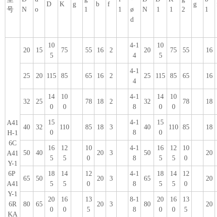
D
K
g
b
f
g
号
N
o
1
1
ø
N
1
1
2
1
d
10
4-1
10
20
15
75
55
16
2
20
75
55
16
5
4
5
4-1
25
20
115
85
65
16
2
25
115
85
65
16
4
14
10
4-1
14
10
32
25
78
18
2
32
78
18
0
0
8
0
0
15
4-1
15
A41
40
32
110
85
18
3
40
110
85
18
0
8
0
H-1
6C
16
12
10
4-1
16
12
10
50
40
20
3
50
20
A41
5
5
0
8
5
5
0
Y-1
6P
18
14
12
4-1
18
14
12
65
50
20
3
65
20
A41
5
5
0
8
5
5
0
Y-1
20
16
13
8-1
20
16
13
6R
80
65
20
3
80
20
0
0
5
8
0
0
5
KA