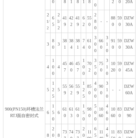
0
8
1
8
1
8
2
0
20A
0
2
2
2
6
41
42
41
6
55
88
59
DZW
1/
8
-
-
1/
5
9
2
9
2
0
0
0
30A
2
0
2
3
3
8
38
38
38
7
61
66
91
59
DZW
3
3
0
1
0
1
4
1
4
0
0
0
0
30A
0
0
1
1
3
3
45
46
45
70
75
10
59
DZW
4
0
4
0
5
1
7
0
7
2
0
20
0
45A
0
0
0
0
1
1
4
3
55
56
55
85
90
DZW
5
2
5
2
0
1
-
-
9
2
9
0
0
60A
5
5
0
0
1
1
5
4
900(PN150)环槽法兰
61
61
61
98
10
10
83
DZW
6
5
6
5
0
6
RTJ面自密封式
0
3
0
0
60
60
0
90
0
0
0
0
2
2
6
4
73
74
73
11
11
11
83
DZW
8
0
8
0
5
6