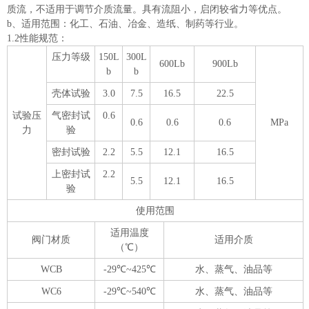
质流，不适用于调节介质流量。具有流阻小，启闭较省力等优点。
b、适用范围：化工、石油、冶金、造纸、制药等行业。
1.2性能规范：
压力等级
150L
300L
600Lb
900Lb
b
b
壳体试验
3.0
7.5
16.5
22.5
试验压
气密封试
0.6
0.6
0.6
0.6
MPa
力
验
密封试验
2.2
5.5
12.1
16.5
上密封试
2.2
5.5
12.1
16.5
验
使用范围
适用温度
阀门材质
适用介质
（℃）
WCB
-29℃~425℃
水、蒸气、油品等
WC6
-29℃~540℃
水、蒸气、油品等