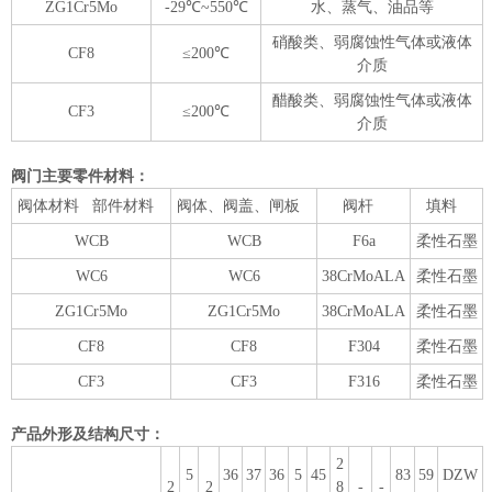
ZG1Cr5Mo
-29℃~550℃
水、蒸气、油品等
硝酸类、弱腐蚀性气体或液体
CF8
≤200℃
介质
醋酸类、弱腐蚀性气体或液体
CF3
≤200℃
介质
阀门主要零件材料：
阀体材料 部件材料
阀体、阀盖、闸板
阀杆
填料
WCB
WCB
F6a
柔性石墨
WC6
WC6
38CrMoALA
柔性石墨
ZG1Cr5Mo
ZG1Cr5Mo
38CrMoALA
柔性石墨
CF8
CF8
F304
柔性石墨
CF3
CF3
F316
柔性石墨
产品外形及结构尺寸：
2
5
36
37
36
5
45
83
59
DZW
2
2
8
-
-