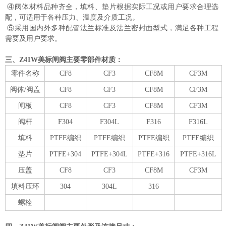
④阀体材料品种齐全，填料、垫片根据实际工况或用户要求合理选
配，可适用于各种压力、温度及介质工况。
⑤采用国内外多种配管法兰标准及法兰密封面型式，满足各种工程
需要及用户要求。
三、
Z41W美标闸阀主要零部件材质：
零件名称
CF8
CF3
CF8M
CF3M
阀体/阀盖
CF8
CF3
CF8M
CF3M
闸板
CF8
CF3
CF8M
CF3M
阀杆
F304
F304L
F316
F316L
填料
PTFE编织
PTFE编织
PTFE编织
PTFE编织
垫片
PTFE+304
PTFE+304L
PTFE+316
PTFE+316L
压盖
CF8
CF3
CF8M
CF3M
填料压环
304
304L
316
螺栓