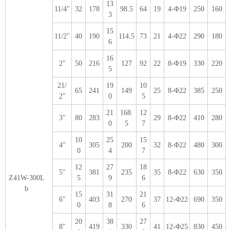
13
11/4"
32
178
98.5
64
19
4-Φ19
250
160
3
15
11/2"
40
190
114.5
73
21
4-Φ22
290
180
6
16
2"
50
216
127
92
22
8-Φ19
330
220
5
21/
19
10
65
241
149
25
8-Φ22
385
250
2"
0
5
21
168.
12
3"
80
283
29
8-Φ22
410
280
0
5
7
10
25
15
4"
305
200
32
8-Φ22
480
300
0
4
7
12
27
18
5"
381
235
35
8-Φ22
630
350
Z41W-300L
5
9
6
b
15
31
21
6"
403
270
37
12-Φ22
690
350
0
8
6
20
38
27
8"
419
330
41
12-Φ25
830
450