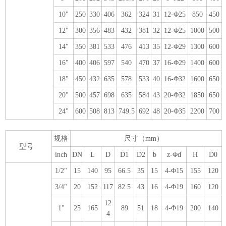
10"
250
330
406
362
324
31
12-Φ25
850
450
12"
300
356
483
432
381
32
12-Φ25
1000
500
14"
350
381
533
476
413
35
12-Φ29
1300
600
16"
400
406
597
540
470
37
16-Φ29
1400
600
18"
450
432
635
578
533
40
16-Φ32
1600
650
20"
500
457
698
635
584
43
20-Φ32
1850
650
24"
600
508
813
749.5
692
48
20-Φ35
2200
700
规格
尺寸（mm）
型号
inch
DN
L
D
D1
D2
b
z-Φd
H
D0
1/2"
15
140
95
66.5
35
15
4-Φ15
155
120
3/4"
20
152
117
82.5
43
16
4-Φ19
160
120
12
1"
25
165
89
51
18
4-Φ19
200
140
4