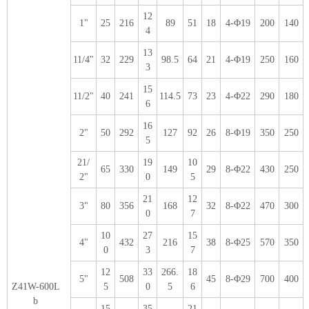
12
1"
25
216
89
51
18
4-Φ19
200
140
4
13
11/4"
32
229
98.5
64
21
4-Φ19
250
160
3
15
11/2"
40
241
114.5
73
23
4-Φ22
290
180
6
16
2"
50
292
127
92
26
8-Φ19
350
250
5
21/
19
10
65
330
149
29
8-Φ22
430
250
2"
0
5
21
12
3"
80
356
168
32
8-Φ22
470
300
0
7
10
27
15
4"
432
216
38
8-Φ25
570
350
0
3
7
12
33
266.
18
5"
508
45
8-Φ29
700
400
Z41W-600L
5
0
5
6
b
15
35
21