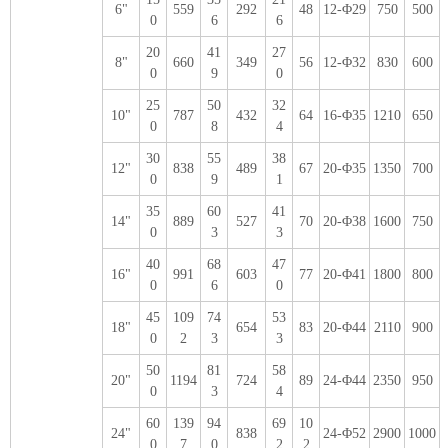
6"
559
292
48
12-Φ29
750
500
0
6
6
20
41
27
8"
660
349
56
12-Φ32
830
600
0
9
0
25
50
32
10"
787
432
64
16-Φ35
1210
650
0
8
4
30
55
38
12"
838
489
67
20-Φ35
1350
700
0
9
1
35
60
41
14"
889
527
70
20-Φ38
1600
750
0
3
3
40
68
47
16"
991
603
77
20-Φ41
1800
800
0
6
0
45
109
74
53
18"
654
83
20-Φ44
2110
900
0
2
3
3
50
81
58
20"
1194
724
89
24-Φ44
2350
950
0
3
4
60
139
94
69
10
24"
838
24-Φ52
2900
1000
0
7
0
2
2