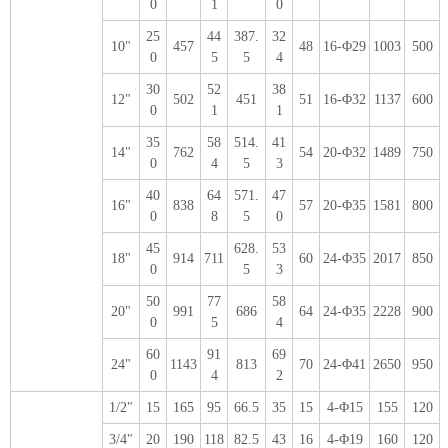
0
1
0
25
44
387.
32
10"
457
48
16-Φ29
1003
500
0
5
5
4
30
52
38
12"
502
451
51
16-Φ32
1137
600
0
1
1
35
58
514.
41
14"
762
54
20-Φ32
1489
750
0
4
5
3
40
64
571.
47
16"
838
57
20-Φ35
1581
800
0
8
5
0
45
628.
53
18"
914
711
60
24-Φ35
2017
850
0
5
3
50
77
58
20"
991
686
64
24-Φ35
2228
900
0
5
4
60
91
69
24"
1143
813
70
24-Φ41
2650
950
0
4
2
1/2"
15
165
95
66.5
35
15
4-Φ15
155
120
3/4"
20
190
118
82.5
43
16
4-Φ19
160
120